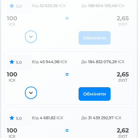
Від
52 620,56
ICX
До
188 604 159,48
ICX
5.0
100
=
2,65
ICX
DOT
Обміняти
Від
45 944,98
ICX
До
184 832 076,29
ICX
5.0
100
=
2,65
ICX
DOT
Обміняти
Від
4 681,82
ICX
До
31 439 292,97
ICX
5.0
100
=
2,62
ICX
DOT