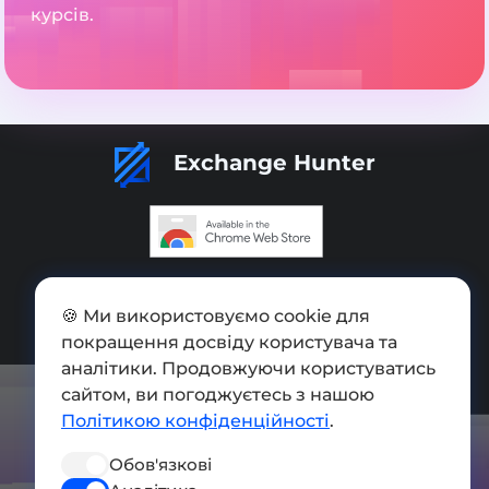
курсів.
Exchange Hunter
Додати обмінник
🍪 Ми використовуємо cookie для
Мапа сайту
покращення досвіду користувача та
Press kit
аналітики. Продовжуючи користуватись
сайтом, ви погоджуєтесь з нашою
Умови використання
Політикою конфіденційності
.
Політика конфіденційності
Обов'язкові
СОЦ. МЕРЕЖІ