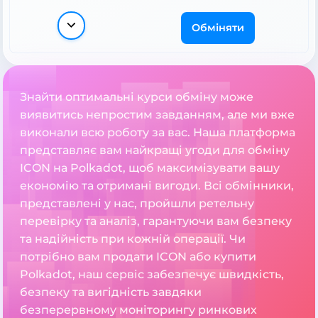
Обміняти
Знайти оптимальні курси обміну може
виявитись непростим завданням, але ми вже
виконали всю роботу за вас. Наша платформа
представляє вам найкращі угоди для обміну
ICON на Polkadot, щоб максимізувати вашу
економію та отримані вигоди. Всі обмінники,
представлені у нас, пройшли ретельну
перевірку та аналіз, гарантуючи вам безпеку
та надійність при кожній операції. Чи
потрібно вам продати ICON або купити
Polkadot, наш сервіс забезпечує швидкість,
безпеку та вигідність завдяки
безперервному моніторингу ринкових