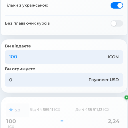
Тільки з українською
Без плаваючих курсів
Ви віддаєте
ICON
Ви отримуєте
Payoneer USD
Від
44 589,11
ICX
До
4 458 911,13
ICX
5.0
100
=
2,24
ICX