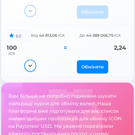
Обміняти
Від
44 812,06
ICX
До
44 589 066,75
ICX
5.0
100
=
2,24
ICX
Обміняти
Вам більше не потрібно годинами шукати
найкращі курси для обміну валют. Наша
платформа вже підготувала для вас список
найвигідніших пропозицій для обміну ICON
на Payoneer USD. Ми уважно перевірили
кожного постачальника послуг у цьому