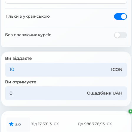
Тільки з українською
Без плаваючих курсів
Ви віддаєте
ICON
Ви отримуєте
Ощадбанк UAH
Від
17 391,3
ICX
До
986 776,93
ICX
5.0