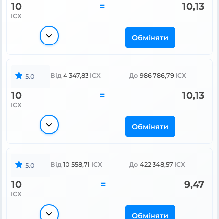
10
=
10,13
ICX
Обміняти
Від
4 347,83
ICX
До
986 786,79
ICX
5.0
10
=
10,13
ICX
Обміняти
Від
10 558,71
ICX
До
422 348,57
ICX
5.0
10
=
9,47
ICX
Обміняти