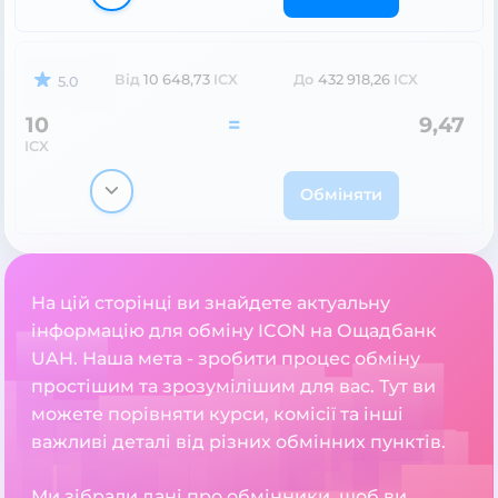
Від
10 648,73
ICX
До
432 918,26
ICX
5.0
10
=
9,47
ICX
Обміняти
На цій сторінці ви знайдете актуальну
інформацію для обміну ICON на Ощадбанк
UAH. Наша мета - зробити процес обміну
простішим та зрозумілішим для вас. Тут ви
можете порівняти курси, комісії та інші
важливі деталі від різних обмінних пунктів.
Ми зібрали дані про обмінники, щоб ви