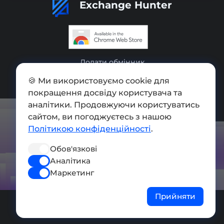
Exchange Hunter
Додати обмінник
Мапа сайту
🍪 Ми використовуємо cookie для
покращення досвіду користувача та
Press kit
аналітики. Продовжуючи користуватись
сайтом, ви погоджуєтесь з нашою
Умови використання
Політикою конфіденційності
.
Політика конфіденційності
Обов'язкові
СОЦ. МЕРЕЖІ
Аналітика
Маркетинг
Прийняти