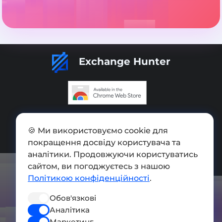
Exchange Hunter
Додати обмінник
🍪 Ми використовуємо cookie для
Мапа сайту
покращення досвіду користувача та
аналітики. Продовжуючи користуватись
Press kit
сайтом, ви погоджуєтесь з нашою
Умови використання
Політикою конфіденційності
.
Політика конфіденційності
Обов'язкові
СОЦ. МЕРЕЖІ
Аналітика
Маркетинг