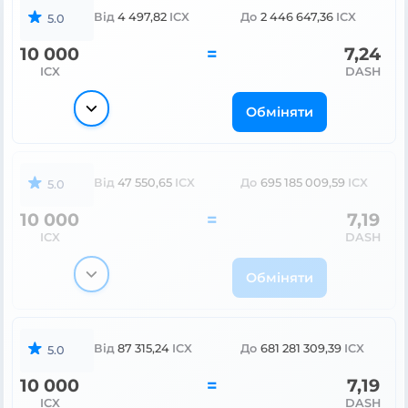
Від
4 497,82
ICX
До
2 446 647,36
ICX
5.0
10 000
=
7,24
ICX
DASH
Обміняти
Від
47 550,65
ICX
До
695 185 009,59
ICX
5.0
10 000
=
7,19
ICX
DASH
Обміняти
Від
87 315,24
ICX
До
681 281 309,39
ICX
5.0
10 000
=
7,19
ICX
DASH