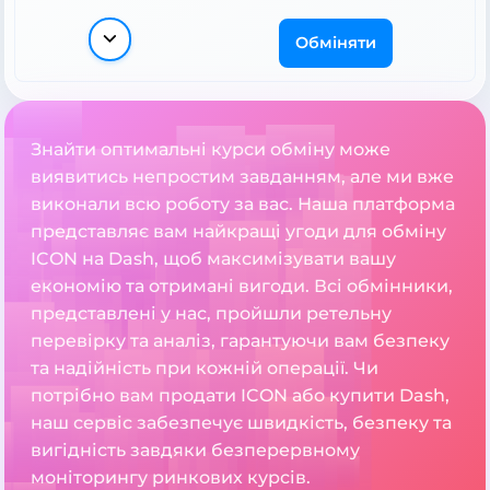
Обміняти
Знайти оптимальні курси обміну може
виявитись непростим завданням, але ми вже
виконали всю роботу за вас. Наша платформа
представляє вам найкращі угоди для обміну
ICON на Dash, щоб максимізувати вашу
економію та отримані вигоди. Всі обмінники,
представлені у нас, пройшли ретельну
перевірку та аналіз, гарантуючи вам безпеку
та надійність при кожній операції. Чи
потрібно вам продати ICON або купити Dash,
наш сервіс забезпечує швидкість, безпеку та
вигідність завдяки безперервному
моніторингу ринкових курсів.