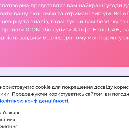
 платформа представляє вам найкращі угоди д
ати вашу економію та отримані вигоди. Всі об
ревірку та аналіз, гарантуючи вам безпеку та 
м продати ICON або купити Альфа-Банк UAH, н
гідність завдяки безперервному моніторингу ри
икористовуємо cookie для покращення досвіду корис
ітики. Продовжуючи користуватись сайтом, ви погодж
Додати обмінник
Політикою конфіденційності
.
Мапа сайту
в'язкові
літика
Press kit
ркетинг