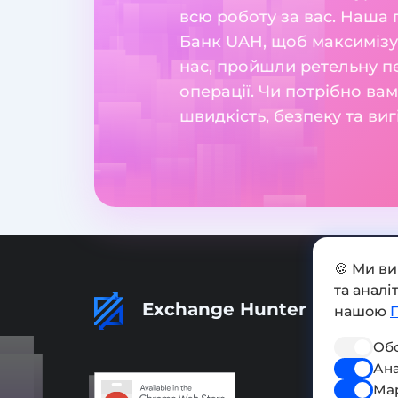
всю роботу за вас. Наша
Банк UAH, щоб максимізув
нас, пройшли ретельну пе
операції. Чи потрібно ва
швидкість, безпеку та ви
🍪 Ми в
та анал
Exchange Hunter
нашою
Обо
Ана
Ма