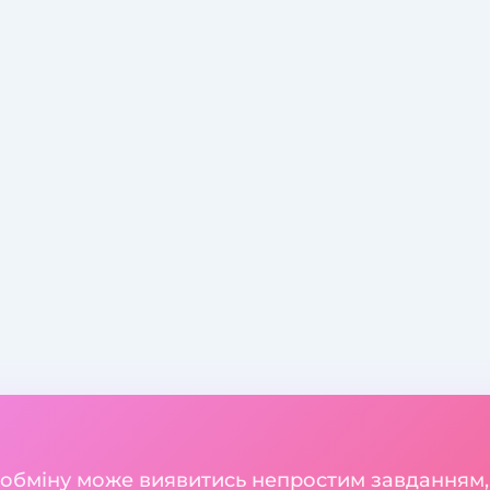
 обміну може виявитись непростим завданням,