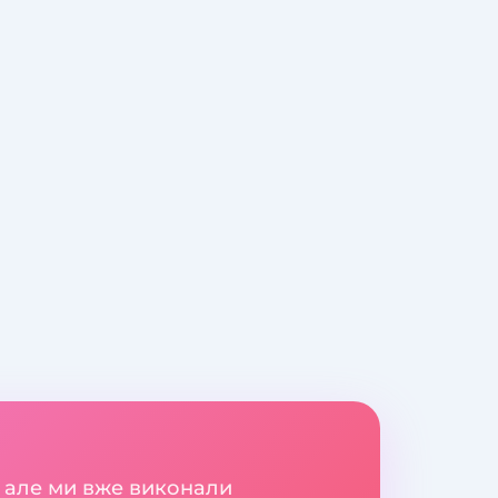
 але ми вже виконали