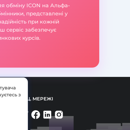
ля обміну ICON на Альфа-
мінники, представлені у
надійність при кожній
аш сервіс забезпечує
нкових курсів.
тувача
уєтесь з
СОЦ. МЕРЕЖІ