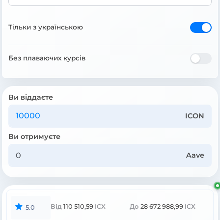
Тільки з українською
Без плаваючих курсів
Ви віддаєте
ICON
Ви отримуєте
Aave
Від
110 510,59
ICX
До
28 672 988,99
ICX
5.0