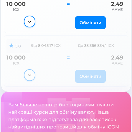
10 000
=
2,49
ICX
AAVE
Обміняти
Від
8 045,17
ICX
До
38 366 834,1
ICX
5.0
10 000
=
2,49
ICX
AAVE
Обміняти
Вам більше не потрібно годинами шукати
найкращі курси для обміну валют. Наша
платформа вже підготувала для вас список
найвигідніших пропозицій для обміну ICON