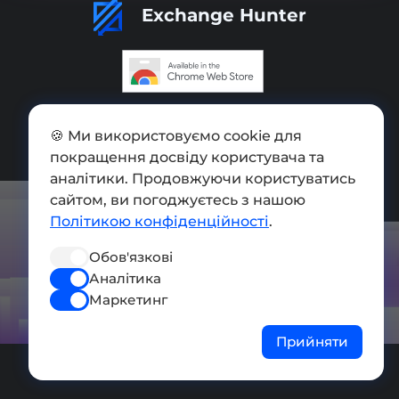
Exchange Hunter
Додати обмінник
🍪 Ми використовуємо cookie для
Мапа сайту
покращення досвіду користувача та
аналітики. Продовжуючи користуватись
Press kit
сайтом, ви погоджуєтесь з нашою
Умови використання
Політикою конфіденційності
.
Політика конфіденційності
Обов'язкові
Аналітика
СОЦ. МЕРЕЖІ
Маркетинг
Прийняти