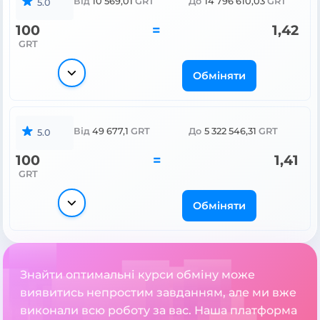
Від
10 569,01
GRT
До
14 796 610,03
GRT
5.0
100
=
1,42
GRT
Обміняти
Від
49 677,1
GRT
До
5 322 546,31
GRT
5.0
100
=
1,41
GRT
Обміняти
Знайти оптимальні курси обміну може
виявитись непростим завданням, але ми вже
виконали всю роботу за вас. Наша платформа