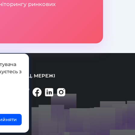
оніторингу ринкових
тувача
уєтесь з
СОЦ. МЕРЕЖІ
ийняти
ті