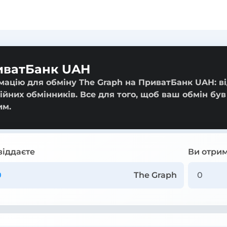
риватБанк UAH
мацію для обміну The Graph на ПриватБанк UAH: в
ійних обмінників. Все для того, щоб ваш обмін був
им.
віддаєте
Ви отрим
The Graph