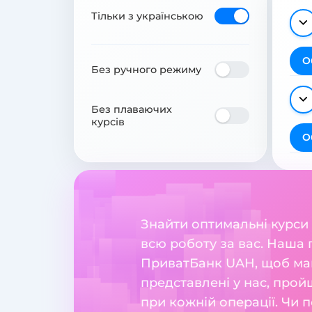
Тільки з українською
О
Без ручного режиму
Без плаваючих
курсів
О
Знайти оптимальні курси
всю роботу за вас. Наша
ПриватБанк UAH, щоб мак
представлені у нас, прой
при кожній операції. Чи 