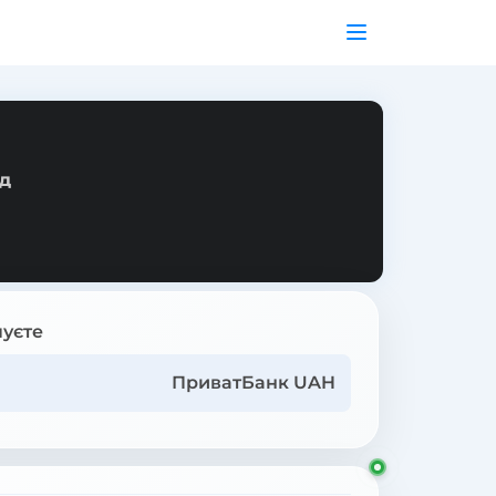
ід
уєте
ПриватБанк UAH