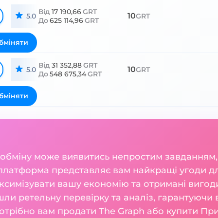
Від
17 190,66
GRT
10
5.0
GRT
До
625 114,96
GRT
бміняти
Від
31 352,88
GRT
10
5.0
GRT
До
548 675,34
GRT
бміняти
 обміну може виявитись непростим завданням,
 платформа представляє вам найкращі угоди дл
симізувати вашу економію та отримані вигоди.
шли ретельну перевірку та аналіз, гарантуючи 
потрібно вам продати The Graph або купити Пр