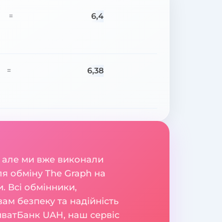
6,4
=
6,38
=
 але ми вже виконали
я обміну The Graph на
 Всі обмінники,
вам безпеку та надійність
иватБанк UAH, наш сервіс