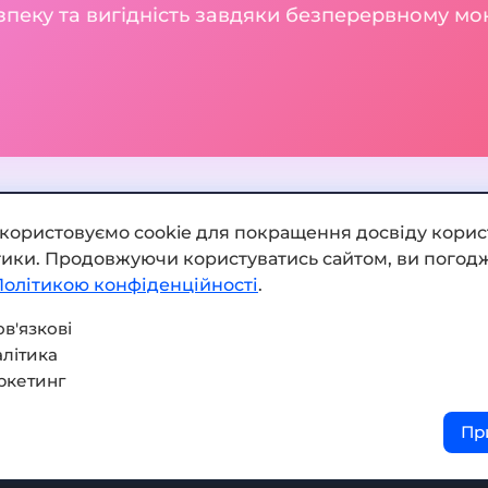
зпеку та вигідність завдяки безперервному м
икористовуємо cookie для покращення досвіду корис
ітики. Продовжуючи користуватись сайтом, ви погодж
Додати обмінник
Політикою конфіденційності
.
Мапа сайту
в'язкові
літика
Press kit
ркетинг
Умови використання
Пр
Політика конфіденційнос