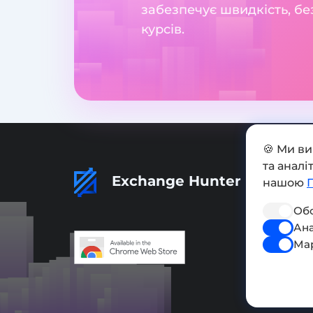
забезпечує швидкість, бе
курсів.
🍪 Ми в
та анал
Exchange Hunter
нашою
Обо
Ана
Ма