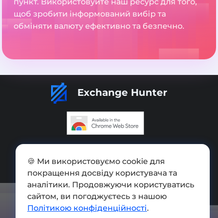
пункт. Використовуйте наш ресурс для того,
щоб зробити інформований вибір та
обміняти валюту ефективно та безпечно.
Exchange Hunter
Додати обмінник
🍪 Ми використовуємо cookie для
Мапа сайту
покращення досвіду користувача та
Press kit
аналітики. Продовжуючи користуватись
сайтом, ви погоджуєтесь з нашою
Умови використання
Політикою конфіденційності
.