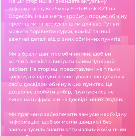
На цій сторінці ви знайдете актуальну
інформацію для обміну ForteBank KZT на
Dogecoin. Наша мета - зробити процес обміну
простішим та зрозумілішим для вас. Тут ви
можете порівняти курси, комісії та інші
важливі деталі від різних обмінних пунктів.
Ми зібрали дані про обмінники, щоб ви
могли з легкістю вибрати найвигідніший
варіант. На сторінці представлені не тільки
цифри, а й відгуки користувачів, які діляться
своїм досвідом обміну в цих пунктах. Це
дозволяє зробити вибір, ґрунтуючись не
лише на цифрах, а й на досвіді інших людей.
Ми прагнемо забезпечити вам усю необхідну
інформацію, щоб ви могли швидко і без
зайвих зусиль знайти оптимальний обмінний