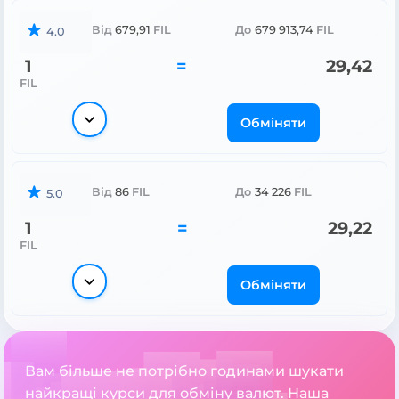
Від
679,91
FIL
До
679 913,74
FIL
4.0
1
=
29,42
FIL
Обміняти
Від
86
FIL
До
34 226
FIL
5.0
1
=
29,22
FIL
Обміняти
Вам більше не потрібно годинами шукати
найкращі курси для обміну валют. Наша