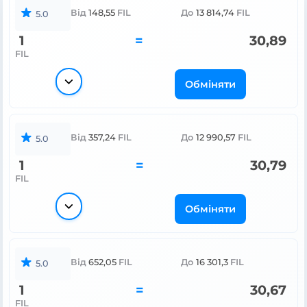
Від
148,55
FIL
До
13 814,74
FIL
5.0
1
=
30,89
FIL
Обміняти
Від
357,24
FIL
До
12 990,57
FIL
5.0
1
=
30,79
FIL
Обміняти
Від
652,05
FIL
До
16 301,3
FIL
5.0
1
=
30,67
FIL