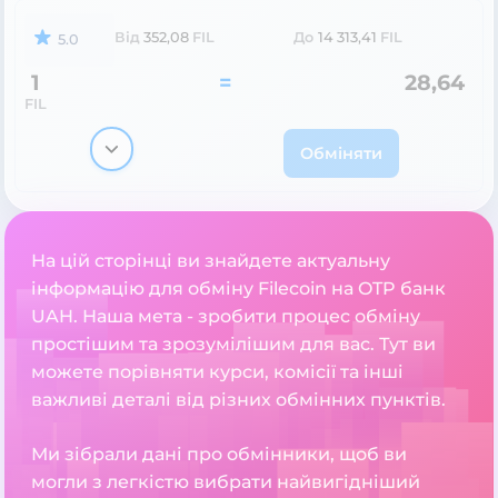
Від
352,08
FIL
До
14 313,41
FIL
5.0
1
=
28,64
FIL
Обміняти
На цій сторінці ви знайдете актуальну
інформацію для обміну Filecoin на OTP банк
UAH. Наша мета - зробити процес обміну
простішим та зрозумілішим для вас. Тут ви
можете порівняти курси, комісії та інші
важливі деталі від різних обмінних пунктів.
Ми зібрали дані про обмінники, щоб ви
могли з легкістю вибрати найвигідніший