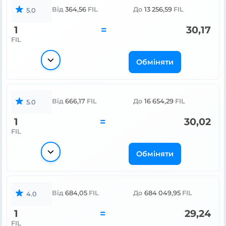
Від
364,56
FIL
До
13 256,59
FIL
5.0
1
=
30,17
FIL
Обміняти
Від
666,17
FIL
До
16 654,29
FIL
5.0
1
=
30,02
FIL
Обміняти
Від
684,05
FIL
До
684 049,95
FIL
4.0
1
=
29,24
FIL