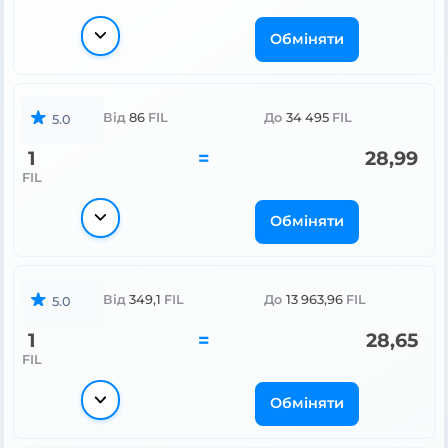
Обміняти
Від
86
FIL
До
34 495
FIL
5.0
1
=
28,99
FIL
Обміняти
Від
349,1
FIL
До
13 963,96
FIL
5.0
1
=
28,65
FIL
Обміняти