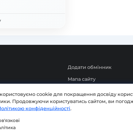
у
Додати обмінник
Мапа сайту
Press kit
икористовуємо cookie для покращення досвіду корис
ітики. Продовжуючи користуватись сайтом, ви погодж
Умови використання
Політикою конфіденційності
.
Політика конфіденційнос
в'язкові
літика