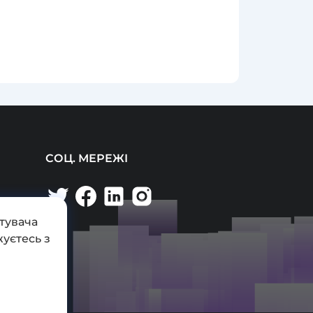
СОЦ. МЕРЕЖІ
тувача
уєтесь з
ті