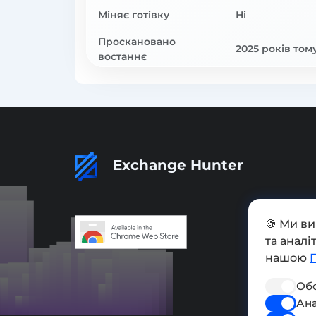
Міняє готівку
Ні
Проскановано
2025 років том
востаннє
Exchange Hunter
🍪 Ми в
та анал
нашою
Обо
Ана