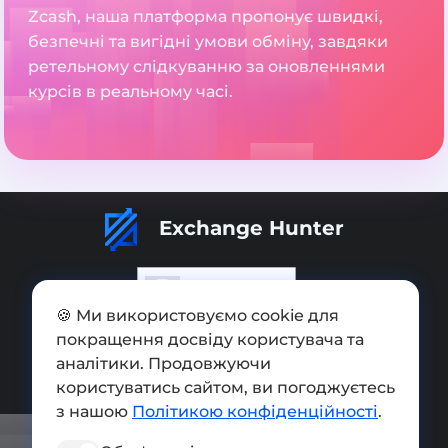
Zcash, наша платформа пропонує швидкі,
безпечні та вигідні умови обміну, завдяки
ретельному слідкуванню за оновленнями
курсів в реальному часі.
Exchange Hunter
🍪 Ми використовуємо cookie для
покращення досвіду користувача та
Додати обмінник
аналітики. Продовжуючи
Мапа сайту
користуватись сайтом, ви погоджуєтесь
з нашою
Політикою конфіденційності
.
Press kit