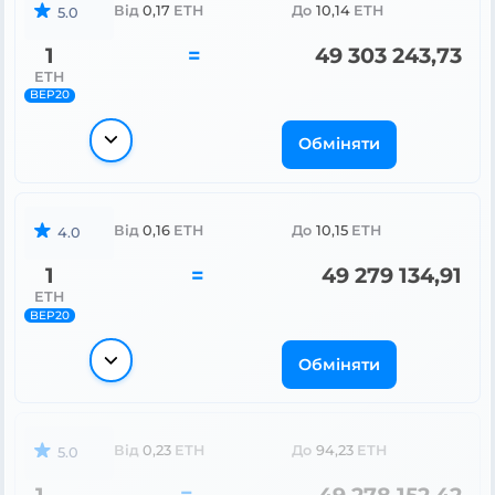
Від
0,17
ETH
До
10,14
ETH
5.0
1
=
49 303 243,73
ETH
BEP20
Обміняти
Від
0,16
ETH
До
10,15
ETH
4.0
1
=
49 279 134,91
ETH
BEP20
Обміняти
Від
0,23
ETH
До
94,23
ETH
5.0