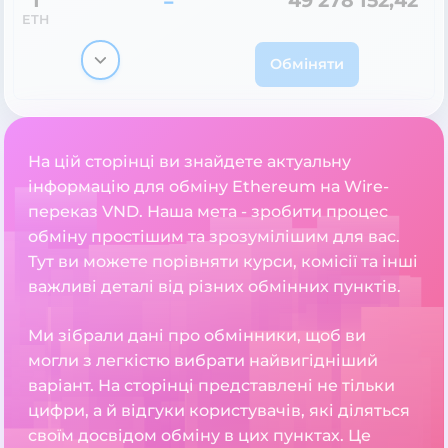
1
=
49 278 152,42
ETH
Обміняти
На цій сторінці ви знайдете актуальну
інформацію для обміну Ethereum на Wire-
переказ VND. Наша мета - зробити процес
обміну простішим та зрозумілішим для вас.
Тут ви можете порівняти курси, комісії та інші
важливі деталі від різних обмінних пунктів.
Ми зібрали дані про обмінники, щоб ви
могли з легкістю вибрати найвигідніший
варіант. На сторінці представлені не тільки
цифри, а й відгуки користувачів, які діляться
своїм досвідом обміну в цих пунктах. Це