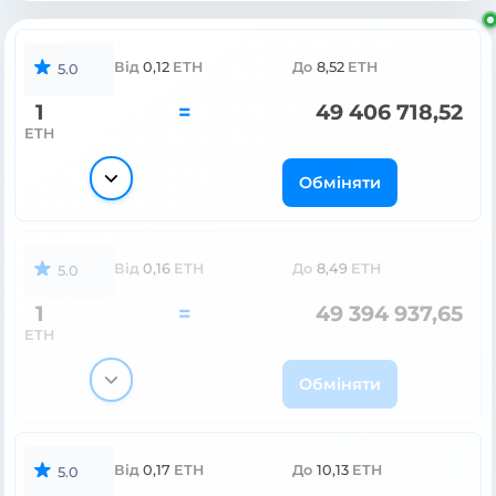
Від
0,12
ETH
До
8,52
ETH
5.0
1
=
49 406 718,52
ETH
Обміняти
Від
0,16
ETH
До
8,49
ETH
5.0
1
=
49 394 937,65
ETH
Обміняти
Від
0,17
ETH
До
10,13
ETH
5.0