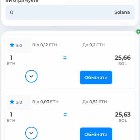
Ви отримуєте
Solana
Від
0,12
ETH
До
0,2
ETH
5.0
1
=
25,66
ETH
SOL
Обміняти
Від
0,03
ETH
До
0,52
ETH
5.0
1
=
25,63
ETH
SOL
Обміняти