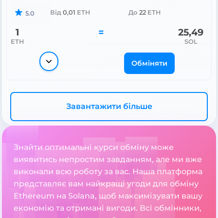
Від
0,01
ETH
До
22
ETH
5.0
1
=
25,49
ETH
SOL
Обміняти
Завантажити більше
Знайти оптимальні курси обміну може
виявитись непростим завданням, але ми вже
виконали всю роботу за вас. Наша платформа
представляє вам найкращі угоди для обміну
Ethereum на Solana, щоб максимізувати вашу
економію та отримані вигоди. Всі обмінники,