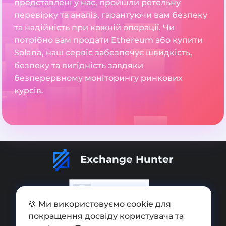
представлені у нас, пройшли ретельну
перевірку та аналіз, гарантуючи вам безпеку
та надійність при кожній операції. Чи
потрібно вам продати Ethereum або купити
Solana, наш сервіс забезпечує швидкість,
безпеку та вигідність завдяки
безперервному моніторингу ринкових
курсів.
Exchange Hunter
🍪 Ми використовуємо cookie для
покращення досвіду користувача та
Додати обмінник