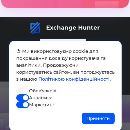
Exchange Hunter
🍪 Ми використовуємо cookie для
покращення досвіду користувача та
Додати обмінник
аналітики. Продовжуючи
Мапа сайту
користуватись сайтом, ви погоджуєтесь
з нашою
Політикою конфіденційності
.
Press kit
Обов'язкові
Умови використання
Аналітика
Політика конфіденційності
Маркетинг
СОЦ. МЕРЕЖІ
Прийняти