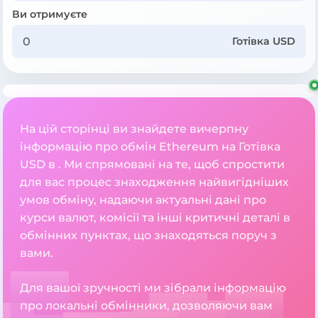
Ви отримуєте
Готівка USD
На цій сторінці ви знайдете вичерпну
інформацію про обмін Ethereum на Готівка
USD в . Ми спрямовані на те, щоб спростити
для вас процес знаходження найвигідніших
умов обміну, надаючи актуальні дані про
курси валют, комісії та інші критичні деталі в
обмінних пунктах, що знаходяться поруч з
вами.
Для вашої зручності ми зібрали інформацію
про локальні обмінники, дозволяючи вам