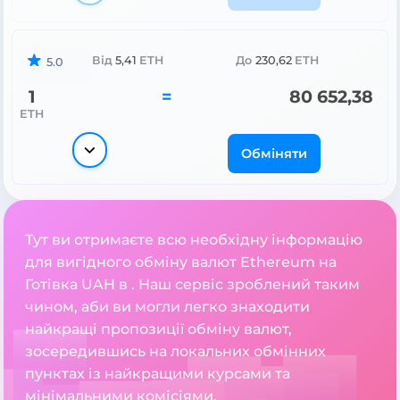
Від
5,41
ETH
До
230,62
ETH
5.0
1
=
80 652,38
ETH
Обміняти
Тут ви отримаєте всю необхідну інформацію
для вигідного обміну валют Ethereum на
Готівка UAH в . Наш сервіс зроблений таким
чином, аби ви могли легко знаходити
найкращі пропозиції обміну валют,
зосередившись на локальних обмінних
пунктах із найкращими курсами та
мінімальними комісіями.