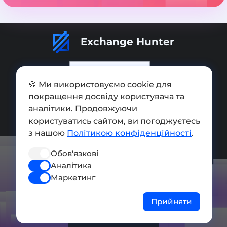
Exchange Hunter
🍪 Ми використовуємо cookie для
покращення досвіду користувача та
Додати обмінник
аналітики. Продовжуючи
Мапа сайту
користуватись сайтом, ви погоджуєтесь
з нашою
Політикою конфіденційності
.
Press kit
Обов'язкові
Умови використання
Аналітика
Політика конфіденційності
Маркетинг
СОЦ. МЕРЕЖІ
Прийняти