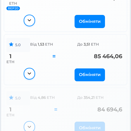
ETH
BEP20
Обміняти
Від
1,53
ETH
До
3,51
ETH
5.0
1
=
85 464,06
ETH
Обміняти
Від
4,86
ETH
До
354,21
ETH
5.0
1
=
84 694,6
ETH
Обміняти