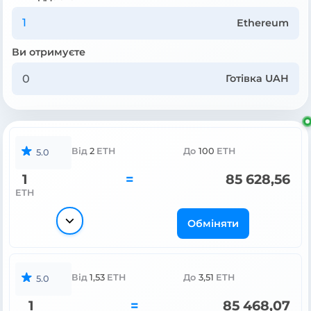
Ethereum
Ви отримуєте
Готівка UAH
Від
2
ETH
До
100
ETH
5.0
1
=
85 628,56
ETH
Обміняти
Від
1,53
ETH
До
3,51
ETH
5.0
1
=
85 468,07