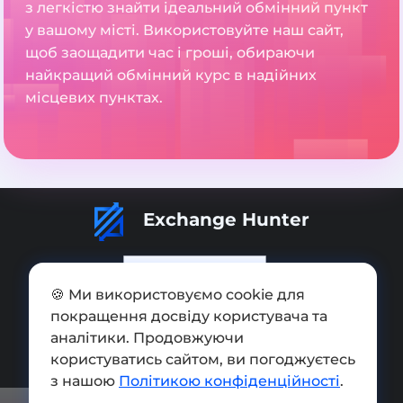
з легкістю знайти ідеальний обмінний пункт
у вашому місті. Використовуйте наш сайт,
щоб заощадити час і гроші, обираючи
найкращий обмінний курс в надійних
місцевих пунктах.
Exchange Hunter
🍪 Ми використовуємо cookie для
покращення досвіду користувача та
Додати обмінник
аналітики. Продовжуючи
Мапа сайту
користуватись сайтом, ви погоджуєтесь
з нашою
Політикою конфіденційності
.
Press kit