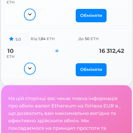
ETH
Обміняти
Від
1,84
ETH
До
50
ETH
5.0
10
=
16 312,42
ETH
Обміняти
На цій сторінці вас чекає повна інформація
про обмін валют Ethereum на Готівка EUR в ,
що дозволить вам максимально вигідно та
ефективно здійснити обмін. Ми
покладаємося на принцип простоти та