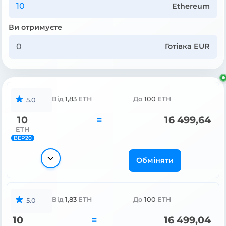
Ethereum
Ви отримуєте
Готівка EUR
Від
1,83
ETH
До
100
ETH
5.0
10
=
16 499,64
ETH
BEP20
Обміняти
Від
1,83
ETH
До
100
ETH
5.0
10
=
16 499,04