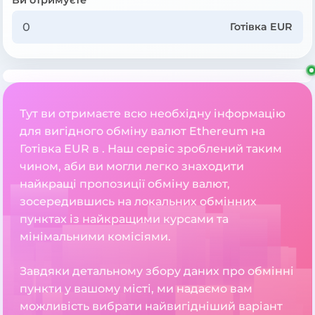
Готівка EUR
Тут ви отримаєте всю необхідну інформацію
для вигідного обміну валют Ethereum на
Готівка EUR в . Наш сервіс зроблений таким
чином, аби ви могли легко знаходити
найкращі пропозиції обміну валют,
зосередившись на локальних обмінних
пунктах із найкращими курсами та
мінімальними комісіями.
Завдяки детальному збору даних про обмінні
пункти у вашому місті, ми надаємо вам
можливість вибрати найвигідніший варіант