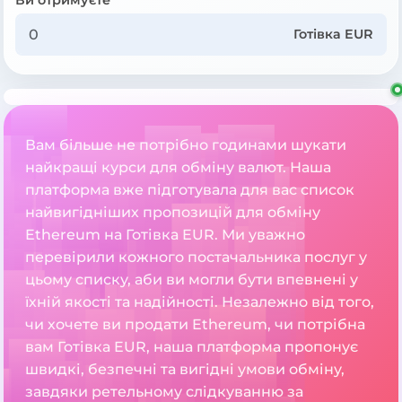
Готівка EUR
Вам більше не потрібно годинами шукати
найкращі курси для обміну валют. Наша
платформа вже підготувала для вас список
найвигідніших пропозицій для обміну
Ethereum на Готівка EUR. Ми уважно
перевірили кожного постачальника послуг у
цьому списку, аби ви могли бути впевнені у
їхній якості та надійності. Незалежно від того,
чи хочете ви продати Ethereum, чи потрібна
вам Готівка EUR, наша платформа пропонує
швидкі, безпечні та вигідні умови обміну,
завдяки ретельному слідкуванню за