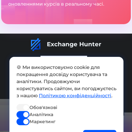
оновленнями курсів в реальному часі.
Exchange Hunter
🍪 Ми використовуємо cookie для
покращення досвіду користувача та
Додати обмінник
аналітики. Продовжуючи
Мапа сайту
користуватись сайтом, ви погоджуєтесь
з нашою
Політикою конфіденційності
.
Press kit
Обов'язкові
Умови використання
Аналітика
Політика конфіденційності
Маркетинг
СОЦ. МЕРЕЖІ