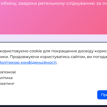
и обміну, завдяки ретельному слідкуванню за о
икористовуємо cookie для покращення досвіду корис
ітики. Продовжуючи користуватись сайтом, ви погодж
Додати обмінник
Політикою конфіденційності
.
Мапа сайту
в'язкові
літика
Press kit
ркетинг
Умови використання
Пр
Політика конфіденційнос