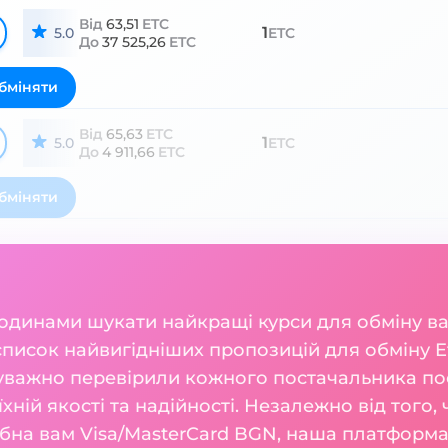
Від
63,51
ETC
1
5.0
ETC
До
37 525,26
ETC
бміняти
Від
65,63
ETC
1
5.0
ETC
До
4 911,66
ETC
бміняти
годинами шукати найкращі курси для обміну 
список найвигідніших пропозицій для обміну E
 уважно перевірили кожного постачальника пос
їхній якості та надійності. Незалежно від того,
рібна вам Visa/MasterCard BGN, наша платформ