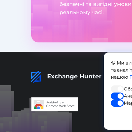
безпечні та вигідні умов
реальному часі.
🍪 Ми в
та анал
Exchange Hunter
нашою
Обо
Ана
Ма