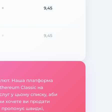
9,45
=
9,45
=
валют. Наша платформа
thereum Classic на
луг у цьому списку, аби
 чи хочете ви продати
а пропонує швидкі,