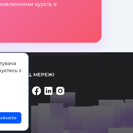
новленнями курсів в
тувача
уєтесь з
СОЦ. МЕРЕЖІ
ийняти
ті