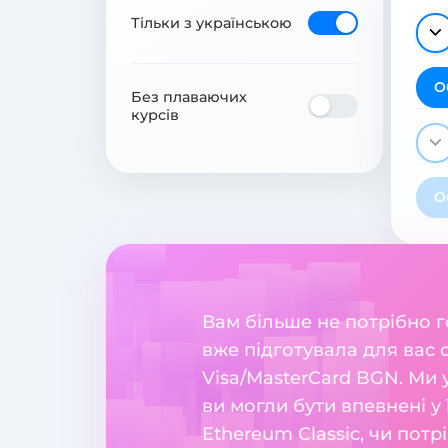
Тільки з українською
О
Без плаваючих
курсів
О
Вам більше не потрібно 
вже підготувала для вас 
Visa/MasterCard BGN. Ми
ви могли бути впевнені у 
Ethereum Classic, чи пот