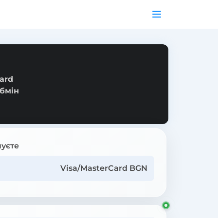
ard
обмін
уєте
Visa/MasterCard BGN