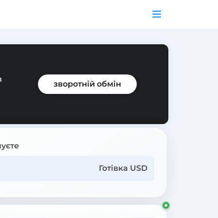
в
зворотній обмін
уєте
Готівка USD