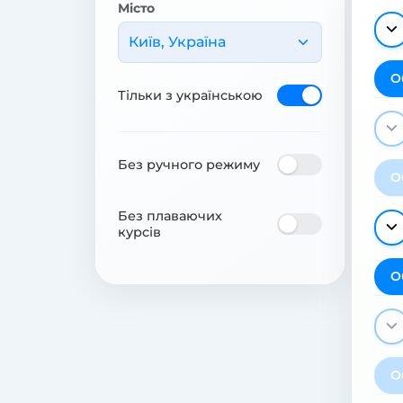
Місто
Київ, Україна
О
Тільки з українською
Без ручного режиму
О
Без плаваючих
курсів
О
О