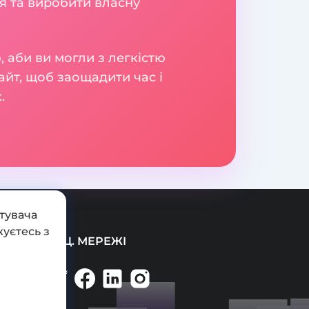
ня та виробити власну
 аби ви могли з легкістю
айт, щоб заощадити час і
.
тувача
уєтесь з
СОЦ. МЕРЕЖІ