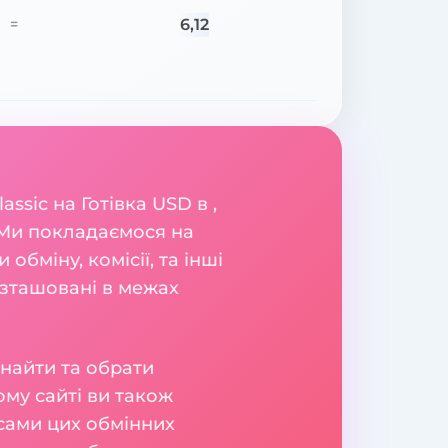
6,12
=
ssic на Готівка USD в ,
 Ми покладаємося на
обміну, комісії, та інші
озташовані в межах
знайти та обрати
ому сайті ви також
ісами цих обмінних