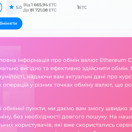
Від
1 665,94
ETC
1
5.0
ETC
До
81 721,08
ETC
бміняти
 повна інформація про обмін валют Ethereum Cla
ально вигідно та ефективно здійснити обмін.
мілості, надаючи вам актуальні дані про курси 
 операцій у різних точках обміну валют, що р
і обмінні пункти, ми даємо вам змогу швидко 
іну, без необхідності довгого пошуку. На наш
льних користувачів, які вже скористались серв