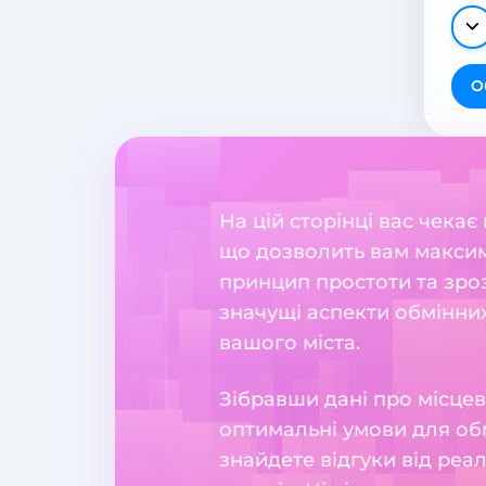
О
На цій сторінці вас чекає
що дозволить вам максим
принцип простоти та зрозу
значущі аспекти обмінних
вашого міста.
Зібравши дані про місцев
оптимальні умови для обм
знайдете відгуки від реа