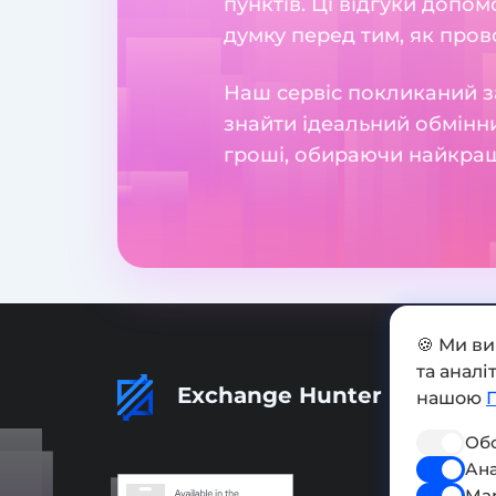
пунктів. Ці відгуки допо
думку перед тим, як пров
Наш сервіс покликаний з
знайти ідеальний обмінни
гроші, обираючи найкращ
🍪 Ми в
та анал
Exchange Hunter
нашою
Обо
Ана
Ма