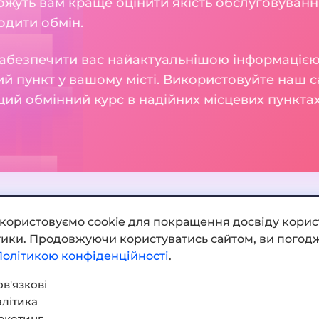
можуть вам краще оцінити якість обслуговуван
одити обмін.
абезпечити вас найактуальнішою інформацією,
й пункт у вашому місті. Використовуйте наш с
ий обмінний курс в надійних місцевих пунктах
икористовуємо cookie для покращення досвіду корис
ітики. Продовжуючи користуватись сайтом, ви погодж
Додати обмінник
Політикою конфіденційності
.
Мапа сайту
в'язкові
літика
Press kit
ркетинг