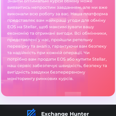
Знайти оптимальні курси обміну може
виявитись непростим завданням, але ми вже
виконали всю роботу за вас. Наша платформа
представляє вам найкращі угоди для обміну
EOS на Stellar, щоб максимізувати вашу
економію та отримані вигоди. Всі обмінники,
представлені у нас, пройшли ретельну
перевірку та аналіз, гарантуючи вам безпеку
та надійність при кожній операції. Чи
потрібно вам продати EOS або купити Stellar,
наш сервіс забезпечує швидкість, безпеку та
вигідність завдяки безперервному
моніторингу ринкових курсів.
Exchange Hunter