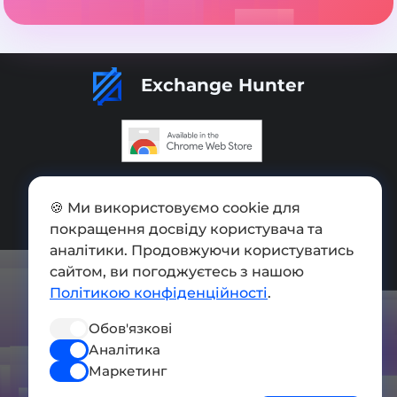
Exchange Hunter
Додати обмінник
🍪 Ми використовуємо cookie для
Мапа сайту
покращення досвіду користувача та
аналітики. Продовжуючи користуватись
Press kit
сайтом, ви погоджуєтесь з нашою
Умови використання
Політикою конфіденційності
.
Політика конфіденційності
Обов'язкові
СОЦ. МЕРЕЖІ
Аналітика
Маркетинг