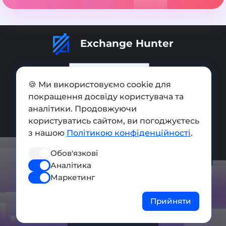
Exchange Hunter
🍪 Ми використовуємо cookie для
покращення досвіду користувача та
Додати обмінник
аналітики. Продовжуючи
Мапа сайту
користуватись сайтом, ви погоджуєтесь
з нашою
Політикою конфіденційності
.
Press kit
Обов'язкові
Умови використання
Аналітика
Політика конфіденційності
Маркетинг
СОЦ. МЕРЕЖІ
Прийняти