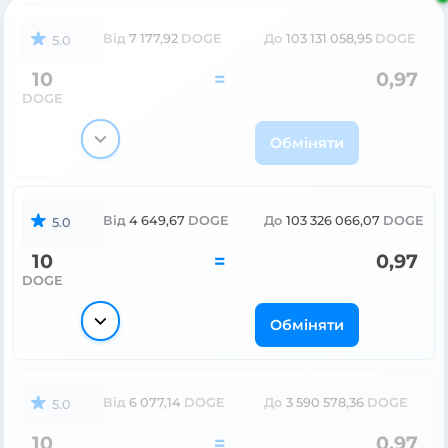
Від
7 177,92
DOGE
До
103 131 058,95
DOGE
5.0
10
=
0,97
DOGE
Обміняти
Від
4 649,67
DOGE
До
103 326 066,07
DOGE
5.0
10
=
0,97
DOGE
Обміняти
Від
6 077,14
DOGE
До
3 590 578,36
DOGE
5.0
10
=
0,97