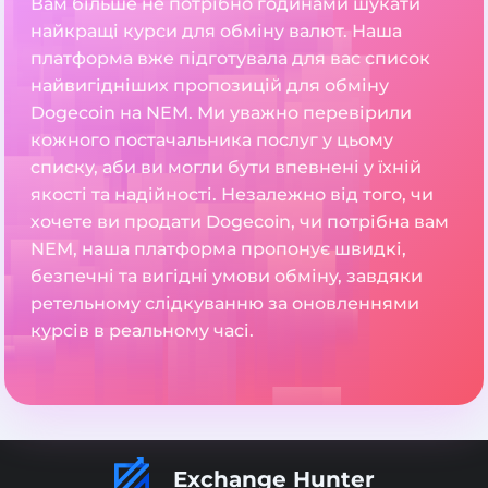
Вам більше не потрібно годинами шукати
найкращі курси для обміну валют. Наша
платформа вже підготувала для вас список
найвигідніших пропозицій для обміну
Dogecoin на NEM. Ми уважно перевірили
кожного постачальника послуг у цьому
списку, аби ви могли бути впевнені у їхній
якості та надійності. Незалежно від того, чи
хочете ви продати Dogecoin, чи потрібна вам
NEM, наша платформа пропонує швидкі,
безпечні та вигідні умови обміну, завдяки
ретельному слідкуванню за оновленнями
курсів в реальному часі.
Exchange Hunter