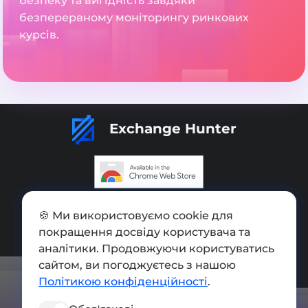
безпеку та вигідність завдяки
безперервному моніторингу ринкових
курсів.
Exchange Hunter
Додати обмінник
🍪 Ми використовуємо cookie для
покращення досвіду користувача та
Мапа сайту
аналітики. Продовжуючи користуватись
Press kit
сайтом, ви погоджуєтесь з нашою
Політикою конфіденційності
.
Умови використання