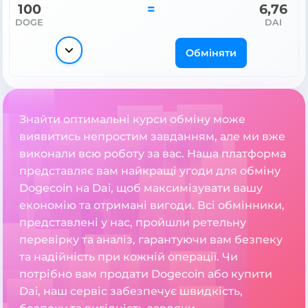
100
=
6,76
DOGE
DAI
Обміняти
Знайти оптимальні курси обміну може
виявитись непростим завданням, але ми вже
виконали всю роботу за вас. Наша платформа
представляє вам найкращі угоди для обміну
Dogecoin на Dai, щоб максимізувати вашу
економію та отримані вигоди. Всі обмінники,
представлені у нас, пройшли ретельну
перевірку та аналіз, гарантуючи вам безпеку
та надійність при кожній операції. Чи
потрібно вам продати Dogecoin або купити
Dai, наш сервіс забезпечує швидкість,