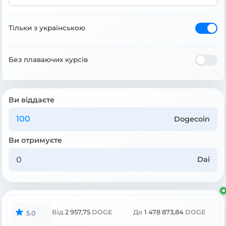
Тільки з українською
Без плаваючих курсів
Ви віддаєте
Dogecoin
Ви отримуєте
Dai
Від
2 957,75
DOGE
До
1 478 873,84
DOGE
5.0