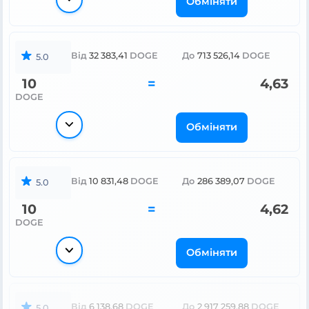
Обміняти
Від
32 383,41
DOGE
До
713 526,14
DOGE
5.0
10
=
4,63
DOGE
Обміняти
Від
10 831,48
DOGE
До
286 389,07
DOGE
5.0
10
=
4,62
DOGE
Обміняти
Від
6 138,68
DOGE
До
2 917 259,88
DOGE
5.0