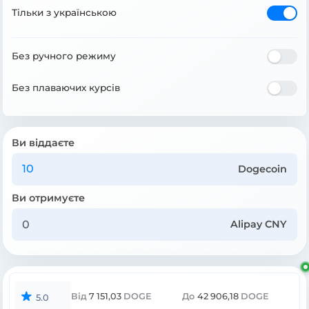
Тільки з українською
Без ручного режиму
Без плаваючих курсів
Ви віддаєте
Dogecoin
Ви отримуєте
Alipay CNY
Від
7 151,03
DOGE
До
42 906,18
DOGE
5.0