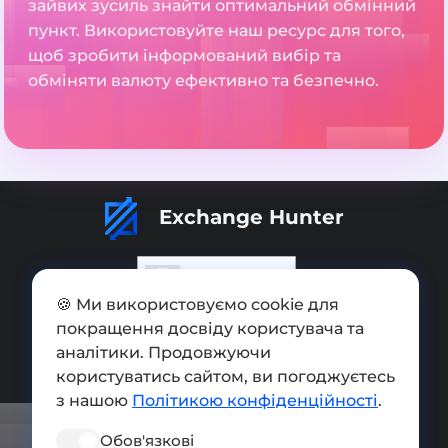
зайвих зусиль знайти оптимальний обмінний
пункт. Використовуйте наш ресурс для того,
щоб зробити інформований вибір та
обміняти валюту ефективно та безпечно.
Exchange Hunter
🍪 Ми використовуємо cookie для
покращення досвіду користувача та
Додати обмінник
аналітики. Продовжуючи
Мапа сайту
користуватись сайтом, ви погоджуєтесь
з нашою
Політикою конфіденційності
.
Press kit
Обов'язкові
Умови використання