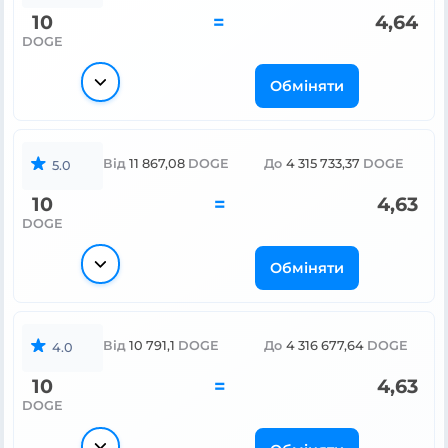
10
=
4,64
DOGE
Обміняти
Від
11 867,08
DOGE
До
4 315 733,37
DOGE
5.0
10
=
4,63
DOGE
Обміняти
Від
10 791,1
DOGE
До
4 316 677,64
DOGE
4.0
10
=
4,63
DOGE