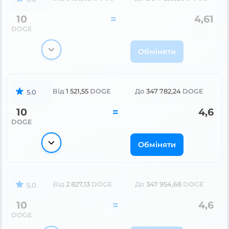
10
=
4,61
DOGE
Обміняти
Від
1 521,55
DOGE
До
347 782,24
DOGE
5.0
10
=
4,6
DOGE
Обміняти
Від
2 827,13
DOGE
До
347 954,68
DOGE
5.0
10
=
4,6
DOGE