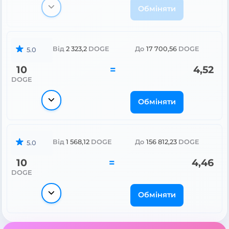
Обміняти
Від
2 323,2
DOGE
До
17 700,56
DOGE
5.0
10
=
4,52
DOGE
Обміняти
Від
1 568,12
DOGE
До
156 812,23
DOGE
5.0
10
=
4,46
DOGE
Обміняти