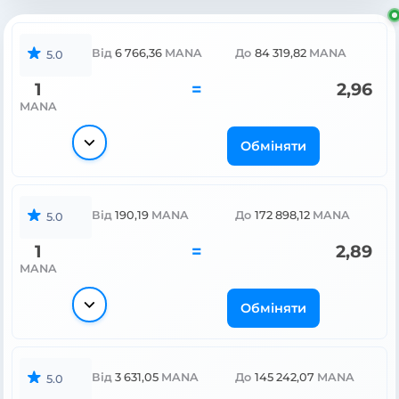
Від
6 766,36
MANA
До
84 319,82
MANA
5.0
1
=
2,96
MANA
Обміняти
Від
190,19
MANA
До
172 898,12
MANA
5.0
1
=
2,89
MANA
Обміняти
Від
3 631,05
MANA
До
145 242,07
MANA
5.0