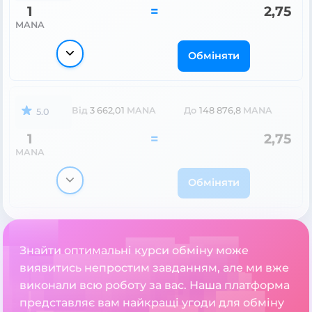
1
=
2,75
MANA
Обміняти
Від
3 662,01
MANA
До
148 876,8
MANA
5.0
1
=
2,75
MANA
Обміняти
Знайти оптимальні курси обміну може
виявитись непростим завданням, але ми вже
виконали всю роботу за вас. Наша платформа
представляє вам найкращі угоди для обміну