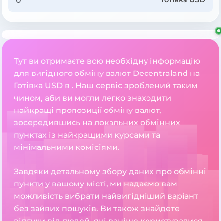
Готівка USD
Тут ви отримаєте всю необхідну інформацію
для вигідного обміну валют Decentraland на
Готівка USD в . Наш сервіс зроблений таким
чином, аби ви могли легко знаходити
найкращі пропозиції обміну валют,
зосередившись на локальних обмінних
пунктах із найкращими курсами та
мінімальними комісіями.
Завдяки детальному збору даних про обмінні
пункти у вашому місті, ми надаємо вам
можливість вибрати найвигідніший варіант
без зайвих пошуків. Ви також знайдете
відгуки від людей, які раніше користувалися