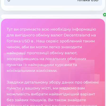
Готівка USD
Тут ви отримаєте всю необхідну інформацію
для вигідного обміну валют Decentraland на
Готівка USD в . Наш сервіс зроблений таким
чином, аби ви могли легко знаходити
найкращі пропозиції обміну валют,
зосередившись на локальних обмінних
пунктах із найкращими курсами та
мінімальними комісіями.
Завдяки детальному збору даних про обмінні
пункти у вашому місті, ми надаємо вам
можливість вибрати найвигідніший варіант
без зайвих пошуків. Ви також знайдете
відгуки від людей, які раніше користувалися