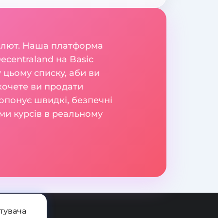
валют. Наша платформа
ecentraland на Basic
 цьому списку, аби ви
 хочете ви продати
ропонує швидкі, безпечні
ми курсів в реальному
тувача