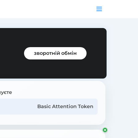
зворотній обмін
уєте
Basic Attention Token