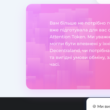
Вам більше не потрібно 
вже підготувала для вас 
Attention Token. Ми уваж
могли бути впевнені у їхн
Decentraland, чи потрібн
та вигідні умови обміну,
часі.
🍪 Ми в