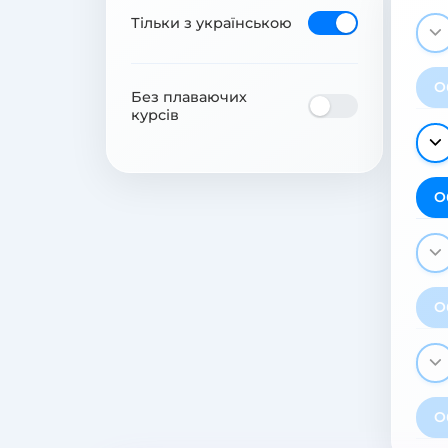
Тільки з українською
О
Без плаваючих
курсів
О
О
О