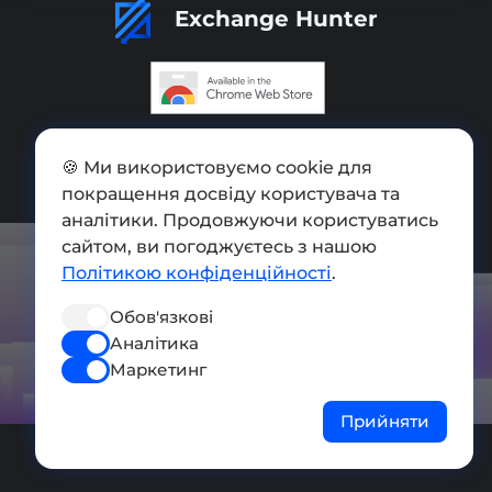
Exchange Hunter
Додати обмінник
🍪 Ми використовуємо cookie для
Мапа сайту
покращення досвіду користувача та
аналітики. Продовжуючи користуватись
Press kit
сайтом, ви погоджуєтесь з нашою
Умови використання
Політикою конфіденційності
.
Політика конфіденційності
Обов'язкові
Аналітика
СОЦ. МЕРЕЖІ
Маркетинг
Прийняти