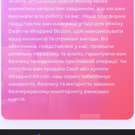
Знайти оптимальні курси обміну може
виявитись непростим завданням, але ми вже
виконали всю роботу за вас. Наша платформа
представляє вам найкращі угоди для обміну
Dash на Wrapped Bitcoin, щоб максимізувати
вашу економію та отримані вигоди. Всі
обмінники, представлені у нас, пройшли
ретельну перевірку та аналіз, гарантуючи вам
безпеку та надійність при кожній операції. Чи
потрібно вам продати Dash або купити
Wrapped Bitcoin, наш сервіс забезпечує
швидкість, безпеку та вигідність завдяки
безперервному моніторингу ринкових
курсів.