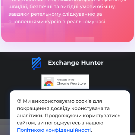
швидкі, безпечні та вигідні умови обміну,
завдяки ретельному слідкуванню за
оновленнями курсів в реальному часі.
Exchange Hunter
Додати обмінник
🍪 Ми використовуємо cookie для
Мапа сайту
покращення досвіду користувача та
аналітики. Продовжуючи користуватись
Press kit
сайтом, ви погоджуєтесь з нашою
Політикою конфіденційності
.
Умови використання