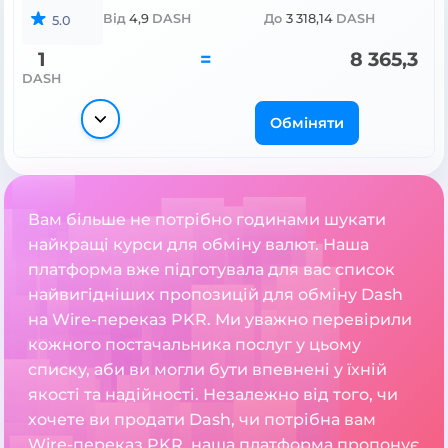
Від
4,9
DASH
До
3 318,14
DASH
5.0
1
=
8 365,3
DASH
Обміняти
Вам більше не потрібно годинами шукати
найкращі курси для обміну валют. Наша
платформа вже підготувала для вас список
найвигідніших пропозицій для обміну Dash
на Wire-переказ PKR. Ми уважно перевірили
кожного постачальника послуг у цьому
списку, аби ви могли бути впевнені у їхній
якості та надійності. Незалежно від того, чи
хочете ви продати Dash, чи потрібна вам
Wire-переказ PKR, наша платформа пропонує