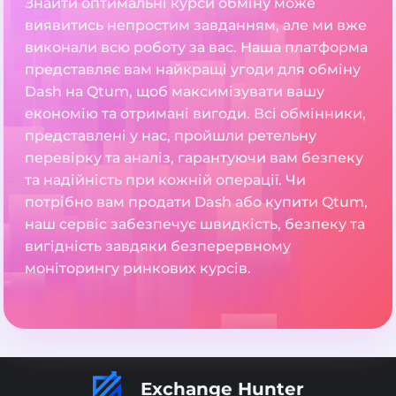
Знайти оптимальні курси обміну може
виявитись непростим завданням, але ми вже
виконали всю роботу за вас. Наша платформа
представляє вам найкращі угоди для обміну
Dash на Qtum, щоб максимізувати вашу
економію та отримані вигоди. Всі обмінники,
представлені у нас, пройшли ретельну
перевірку та аналіз, гарантуючи вам безпеку
та надійність при кожній операції. Чи
потрібно вам продати Dash або купити Qtum,
наш сервіс забезпечує швидкість, безпеку та
вигідність завдяки безперервному
моніторингу ринкових курсів.
Exchange Hunter