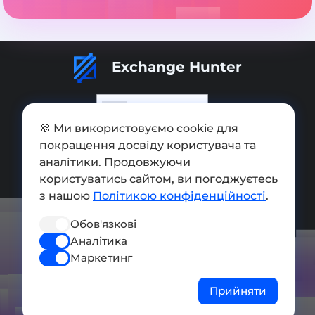
Exchange Hunter
🍪 Ми використовуємо cookie для
покращення досвіду користувача та
Додати обмінник
аналітики. Продовжуючи
Мапа сайту
користуватись сайтом, ви погоджуєтесь
з нашою
Політикою конфіденційності
.
Press kit
Обов'язкові
Умови використання
Аналітика
Політика конфіденційності
Маркетинг
СОЦ. МЕРЕЖІ
Прийняти