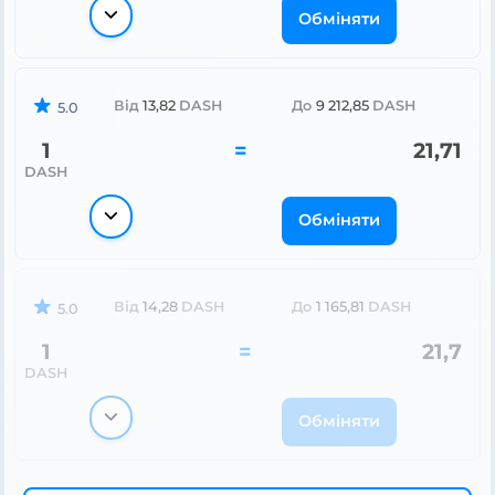
Обміняти
Від
13,82
DASH
До
9 212,85
DASH
5.0
1
=
21,71
DASH
Обміняти
Від
14,28
DASH
До
1 165,81
DASH
5.0
1
=
21,7
DASH
Обміняти