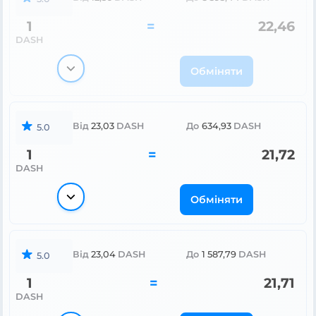
1
=
22,46
DASH
Обміняти
Від
23,03
DASH
До
634,93
DASH
5.0
1
=
21,72
DASH
Обміняти
Від
23,04
DASH
До
1 587,79
DASH
5.0
1
=
21,71
DASH