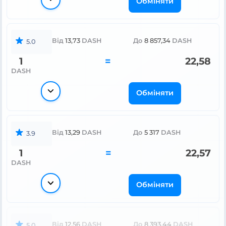
Обміняти
Від
13,73
DASH
До
8 857,34
DASH
5.0
1
=
22,58
DASH
Обміняти
Від
13,29
DASH
До
5 317
DASH
3.9
1
=
22,57
DASH
Обміняти
Від
12,56
DASH
До
8 393,44
DASH
5.0