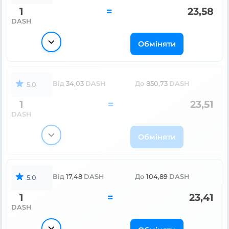
1
=
23,58
DASH
Обміняти
Від
34,03
DASH
До
850,73
DASH
5.0
1
=
23,51
DASH
Обміняти
Від
17,48
DASH
До
104,89
DASH
5.0
1
=
23,41
DASH