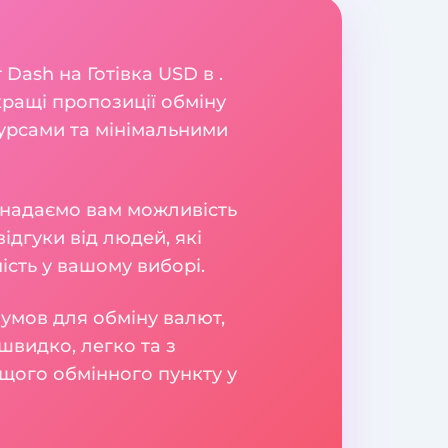
Dash на Готівка USD в .
ращі пропозиції обміну
урсами та мінімальними
и надаємо вам можливість
ідгуки від людей, які
сть у вашому виборі.
умов для обміну валют,
швидко, легко та з
щого обмінного пункту у