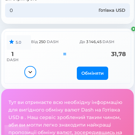
Готівка USD
Від
250
DASH
До
3 146,45
DASH
5.0
1
=
31,78
DASH
Обміняти
Тут ви отримаєте всю необхідну інформацію
для вигідного обміну валют Dash на Готівка
USD в . Наш сервіс зроблений таким чином,
аби ви могли легко знаходити найкращі
пропозиції обміну валют, зосередившись на