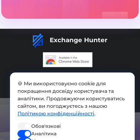
Exchange Hunter
Додати обмінник
🍪 Ми використовуємо cookie для
Мапа сайту
покращення досвіду користувача та
аналітики. Продовжуючи користуватись
Press kit
сайтом, ви погоджуєтесь з нашою
Умови використання
Політикою конфіденційності
.
Політика конфіденційності
Обов'язкові
СОЦ. МЕРЕЖІ
Аналітика