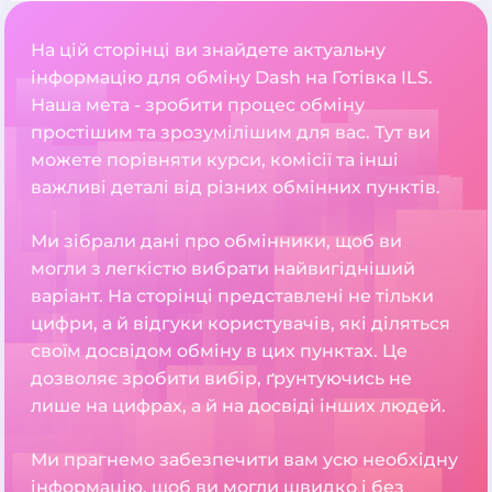
На цій сторінці ви знайдете актуальну
інформацію для обміну Dash на Готівка ILS.
Наша мета - зробити процес обміну
простішим та зрозумілішим для вас. Тут ви
можете порівняти курси, комісії та інші
важливі деталі від різних обмінних пунктів.
Ми зібрали дані про обмінники, щоб ви
могли з легкістю вибрати найвигідніший
варіант. На сторінці представлені не тільки
цифри, а й відгуки користувачів, які діляться
своїм досвідом обміну в цих пунктах. Це
дозволяє зробити вибір, ґрунтуючись не
лише на цифрах, а й на досвіді інших людей.
Ми прагнемо забезпечити вам усю необхідну
інформацію, щоб ви могли швидко і без