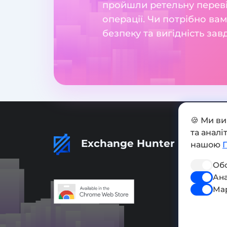
пройшли ретельну перевір
операції. Чи потрібно вам
безпеку та вигідність за
🍪 Ми в
та анал
Exchange Hunter
нашою
Обо
Ана
Ма