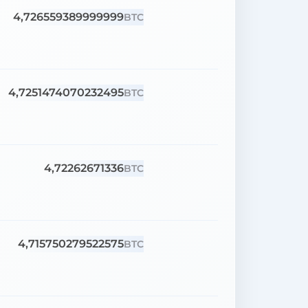
4,726559389999999
BTC
4,7251474070232495
BTC
4,72262671336
BTC
4,715750279522575
BTC