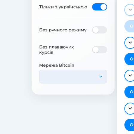
Тільки з українською
О
Без ручного режиму
Без плаваючих
курсів
О
Мережа Bitcoin
О
О