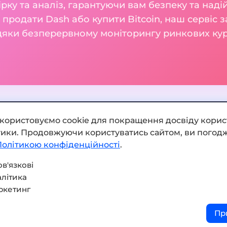
ку та аналіз, гарантуючи вам безпеку та наді
 продати Dash або купити Bitcoin, наш сервіс 
вдяки безперервному моніторингу ринкових кур
икористовуємо cookie для покращення досвіду корис
ітики. Продовжуючи користуватись сайтом, ви погодж
Додати обмінник
Політикою конфіденційності
.
Мапа сайту
в'язкові
літика
Press kit
ркетинг
Умови використання
Пр
Політика конфіденційнос