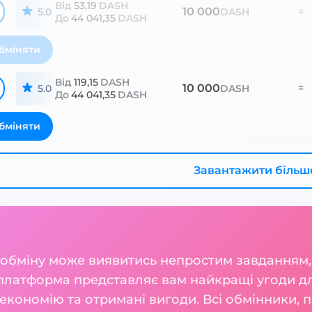
Від
53,19
DASH
10 000
=
5.0
DASH
До
44 041,35
DASH
бміняти
Від
119,15
DASH
10 000
=
5.0
DASH
До
44 041,35
DASH
бміняти
Завантажити більш
 обміну може виявитись непростим завданням,
платформа представляє вам найкращі угоди для
кономію та отримані вигоди. Всі обмінники, п