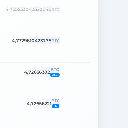
4,755533042320848
BTC
4,7329810423778
BTC
BTC
4,72656372
=
BSC
BTC
4,72656221
=
LN