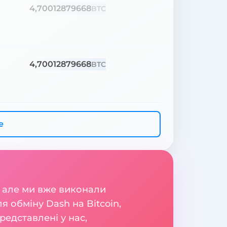
4,70012879668
BTC
4,70012879668
BTC
е
 але ми вже виконали
 обміну Dash на Bitcoin,
редставлені у нас,