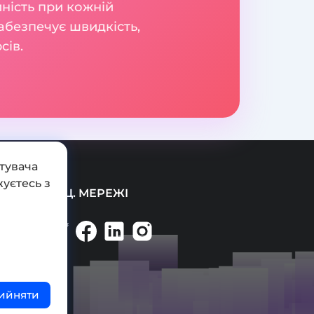
йність при кожній
забезпечує швидкість,
сів.
тувача
уєтесь з
СОЦ. МЕРЕЖІ
ийняти
ті