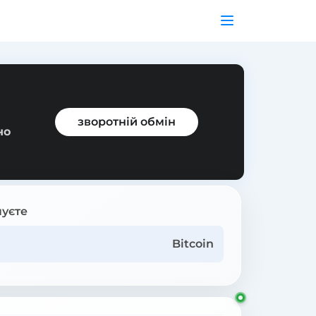
зворотній обмін
но
уєте
Bitcoin