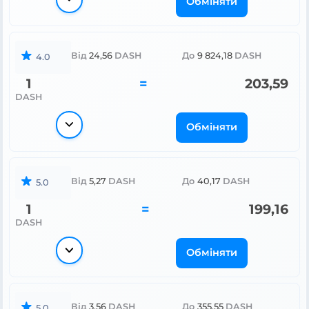
Обміняти
Від
24,56
DASH
До
9 824,18
DASH
4.0
1
=
203,59
DASH
Обміняти
Від
5,27
DASH
До
40,17
DASH
5.0
1
=
199,16
DASH
Обміняти
Від
3,56
DASH
До
355,55
DASH
5.0