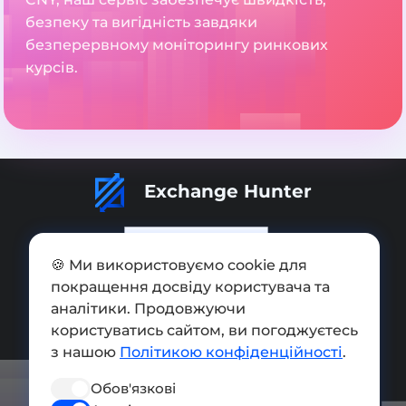
безпеку та вигідність завдяки
безперервному моніторингу ринкових
курсів.
Exchange Hunter
🍪 Ми використовуємо cookie для
покращення досвіду користувача та
Додати обмінник
аналітики. Продовжуючи
Мапа сайту
користуватись сайтом, ви погоджуєтесь
з нашою
Політикою конфіденційності
.
Press kit
Обов'язкові
Умови використання