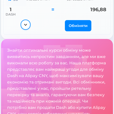
1
=
196,88
DASH
Обміняти
Знайти оптимальні курси обміну може
виявитись непростим завданням, але ми вже
виконали всю роботу за вас. Наша платформа
представляє вам найкращі угоди для обміну
Dash на Alipay CNY, щоб максимізувати вашу
економію та отримані вигоди. Всі обмінники,
представлені у нас, пройшли ретельну
перевірку та аналіз, гарантуючи вам безпеку
та надійність при кожній операції. Чи
потрібно вам продати Dash або купити Alipay
CNY, наш сервіс забезпечує швидкість,