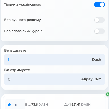
Тільки з українською
Без ручного режиму
Без плаваючих курсів
Ви віддаєте
Dash
Ви отримуєте
Alipay CNY
Від
73,6
DASH
До
1 621,61
DASH
5.0