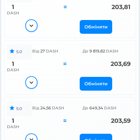
1
=
203,81
DASH
Обміняти
Від
27
DASH
До
9 819,82
DASH
5.0
1
=
203,69
DASH
Обміняти
Від
24,56
DASH
До
649,34
DASH
5.0
1
=
203,59
DASH