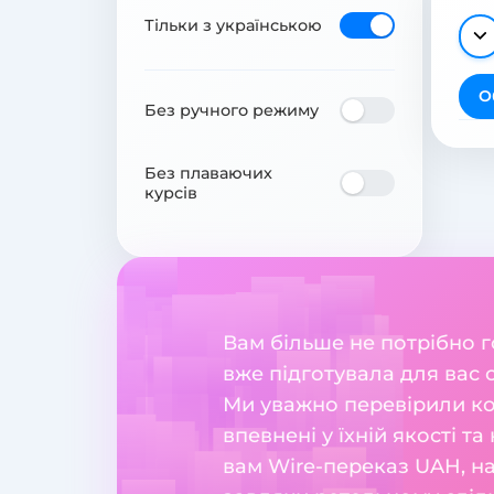
Тільки з українською
О
Без ручного режиму
Без плаваючих
курсів
Вам більше не потрібно 
вже підготувала для вас 
Ми уважно перевірили ко
впевнені у їхній якості т
вам Wire-переказ UAH, на