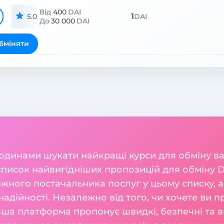
Від
400
DAI
1
5.0
DAI
До
30 000
DAI
бміняти
годинами шукати найкращі курси для обміну 
список найвигідніших пропозицій для обміну D
жного постачальника послуг у цьому списку, а
а надійності. Незалежно від того, чи хочете ви п
ша платформа пропонує швидкі, безпечні та ви