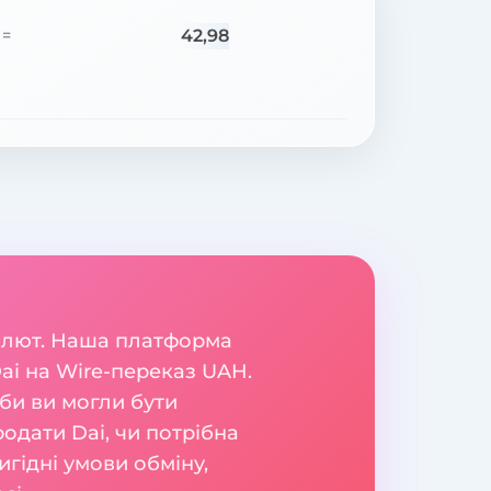
42,98
=
валют. Наша платформа
ai на Wire-переказ UAH.
би ви могли бути
родати Dai, чи потрібна
гідні умови обміну,