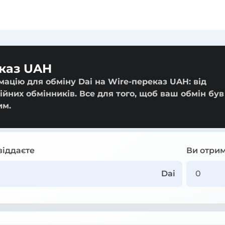
еказ UAH
ацію для обміну Dai на Wire-переказ UAH: від
ійних обмінників. Все для того, щоб ваш обмін був
им.
віддаєте
Ви отрим
Dai