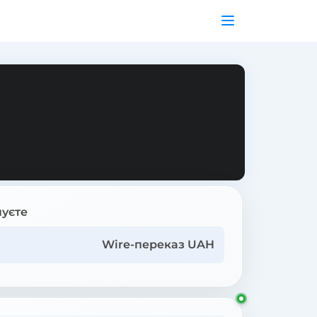
уєте
Wire-переказ UAH