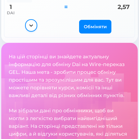
1
=
2,57
DAI
Обміняти
На цій сторінці ви знайдете актуальну
інформацію для обміну Dai на Wire-переказ
GEL. Наша мета - зробити процес обміну
простішим та зрозумілішим для вас. Тут ви
можете порівняти курси, комісії та інші
важливі деталі від різних обмінних пунктів.
Ми зібрали дані про обмінники, щоб ви
могли з легкістю вибрати найвигідніший
варіант. На сторінці представлені не тільки
цифри, а й відгуки користувачів, які діляться