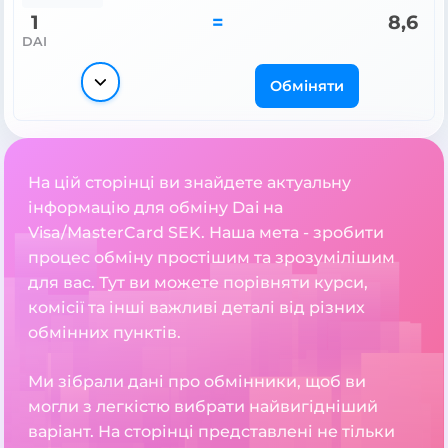
1
=
8,6
DAI
Обміняти
На цій сторінці ви знайдете актуальну
інформацію для обміну Dai на
Visa/MasterCard SEK. Наша мета - зробити
процес обміну простішим та зрозумілішим
для вас. Тут ви можете порівняти курси,
комісії та інші важливі деталі від різних
обмінних пунктів.
Ми зібрали дані про обмінники, щоб ви
могли з легкістю вибрати найвигідніший
варіант. На сторінці представлені не тільки