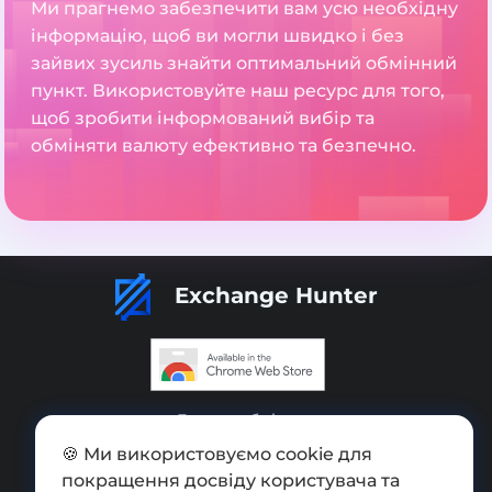
Ми прагнемо забезпечити вам усю необхідну
інформацію, щоб ви могли швидко і без
зайвих зусиль знайти оптимальний обмінний
пункт. Використовуйте наш ресурс для того,
щоб зробити інформований вибір та
обміняти валюту ефективно та безпечно.
Exchange Hunter
Додати обмінник
🍪 Ми використовуємо cookie для
Мапа сайту
покращення досвіду користувача та