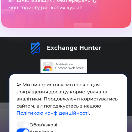
вигідність завдяки безперервному
моніторингу ринкових курсів.
Exchange Hunter
Додати обмінник
🍪 Ми використовуємо cookie для
покращення досвіду користувача та
Мапа сайту
аналітики. Продовжуючи користуватись
Press kit
сайтом, ви погоджуєтесь з нашою
Політикою конфіденційності
.
Умови використання
Обов'язкові
Політика конфіденційності
Аналітика