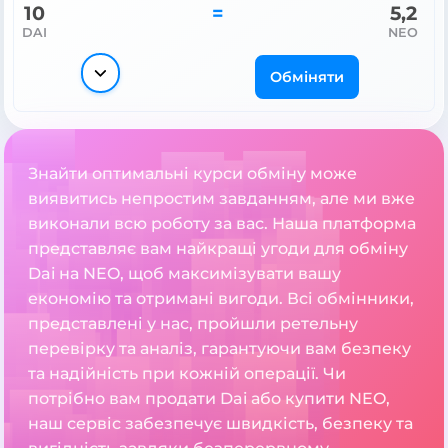
10
=
5,2
DAI
NEO
Обміняти
Знайти оптимальні курси обміну може
виявитись непростим завданням, але ми вже
виконали всю роботу за вас. Наша платформа
представляє вам найкращі угоди для обміну
Dai на NEO, щоб максимізувати вашу
економію та отримані вигоди. Всі обмінники,
представлені у нас, пройшли ретельну
перевірку та аналіз, гарантуючи вам безпеку
та надійність при кожній операції. Чи
потрібно вам продати Dai або купити NEO,
наш сервіс забезпечує швидкість, безпеку та