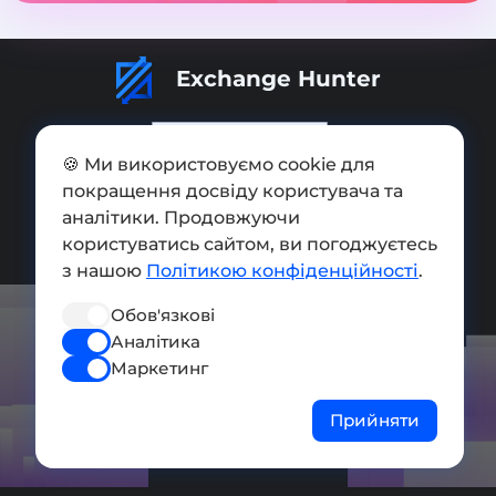
Exchange Hunter
🍪 Ми використовуємо cookie для
покращення досвіду користувача та
Додати обмінник
аналітики. Продовжуючи
користуватись сайтом, ви погоджуєтесь
Мапа сайту
з нашою
Політикою конфіденційності
.
Press kit
Обов'язкові
Умови використання
Аналітика
Політика конфіденційності
Маркетинг
СОЦ. МЕРЕЖІ
Прийняти