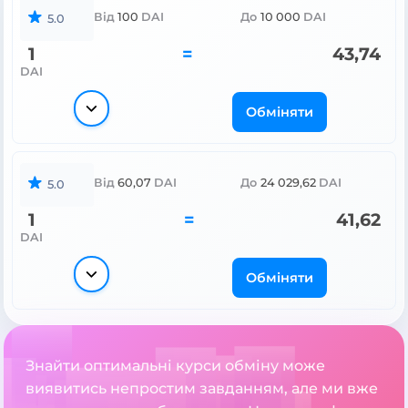
Від
100
DAI
До
10 000
DAI
5.0
1
=
43,74
DAI
Обміняти
Від
60,07
DAI
До
24 029,62
DAI
5.0
1
=
41,62
DAI
Обміняти
Знайти оптимальні курси обміну може
виявитись непростим завданням, але ми вже