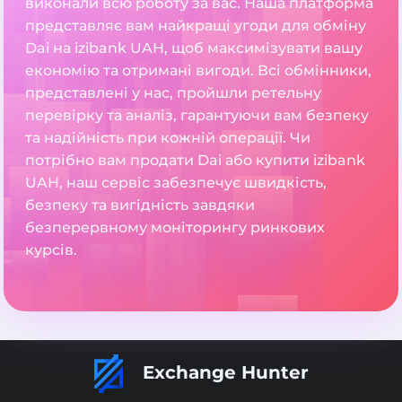
виконали всю роботу за вас. Наша платформа
представляє вам найкращі угоди для обміну
Dai на izibank UAH, щоб максимізувати вашу
економію та отримані вигоди. Всі обмінники,
представлені у нас, пройшли ретельну
перевірку та аналіз, гарантуючи вам безпеку
та надійність при кожній операції. Чи
потрібно вам продати Dai або купити izibank
UAH, наш сервіс забезпечує швидкість,
безпеку та вигідність завдяки
безперервному моніторингу ринкових
курсів.
Exchange Hunter