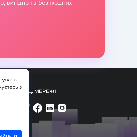
о, вигідно та без жодних
тувача
уєтесь з
СОЦ. МЕРЕЖІ
ийняти