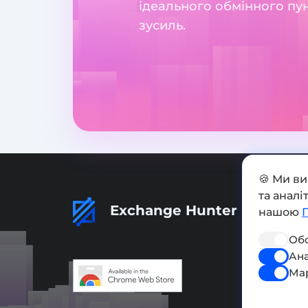
ідеального обмінного пун
зусиль.
🍪 Ми в
та анал
Exchange Hunter
нашою
Обо
Ана
Ма