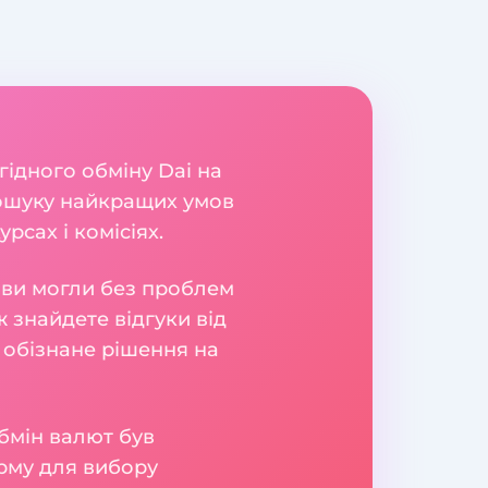
гідного обміну Dai на
 пошуку найкращих умов
рсах і комісіях.
б ви могли без проблем
 знайдете відгуки від
 обізнане рішення на
бмін валют був
рму для вибору