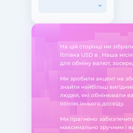
На цій сторінці ми зібра
Готівка USD в . Наша міс
для обміну валют, зосеред
Ми зробили акцент на збо
знайти найбільш вигідний
людей, які обмінювали в
основі їхнього досвіду.
Ми прагнемо забезпечити
максимально зручним і в