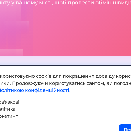
кту у вашому місті, щоб провести обмін швидк
икористовуємо cookie для покращення досвіду корис
ітики. Продовжуючи користуватись сайтом, ви погодж
Додати обмінник
Політикою конфіденційності
.
Мапа сайту
в'язкові
літика
Press kit
ркетинг
Умови використання
Пр